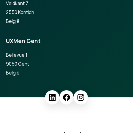
Veldkant 7
2550 Kontich
België
UXMen Gent
Bellevue 1
9050 Gent
België
UXMen maakt deel uit van The Digitals: