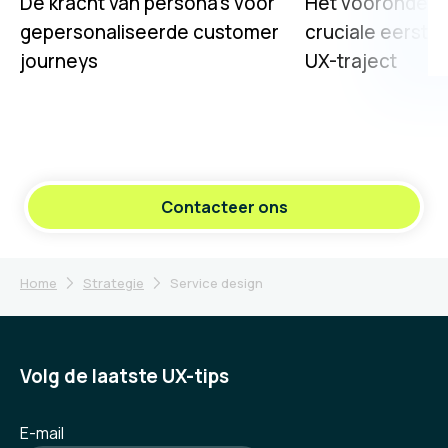
De kracht van persona's voor
Het vooronderz
gepersonaliseerde customer
cruciale eerste 
journeys
UX-traject
Contacteer ons
Home
Strategie
Service design
Volg de laatste UX-tips
E-mail