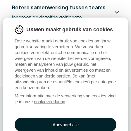
Betere samenwerking tussen teams
Iedereen op dezelfde golflengte.
UXMen maakt gebruik van cookies
Een stevige basis voor groei
Deze website maakt gebruik van cookies om jouw
Bouw verder op wat écht werkt.
gebruikservaring te verbeteren. We verwerken
cookies voor elektronische communicatie en het
weergeven van de website, het verder vormgeven,
meten en analyseren van jouw gebruik, het
weergeven van inhoud en advertenties op maat en
doeleinden van derde partijen. Je kan (met
uitzondering van de essentiële cookies) per categorie
een keuze maken.
Meer informatie over de verwerking van cookies vind
je in onze
cookieverklaring
.
Meer strategische expertise
Aanvaard alle